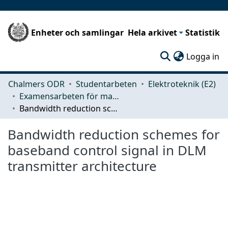
Enheter och samlingar
Hela arkivet
Statistik
(c
Logga in
Chalmers ODR
Studentarbeten
Elektroteknik (E2)
Examensarbeten för masterexamen
Bandwidth reduction schemes for baseband control signal in DLM transmitter architecture
Bandwidth reduction schemes for
baseband control signal in DLM
transmitter architecture