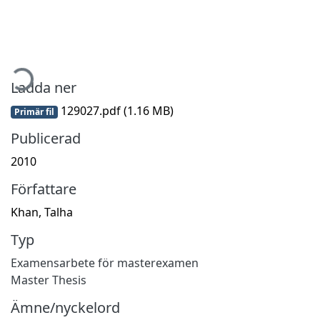
mtar...
Ladda ner
129027.pdf
(1.16 MB)
Primär fil
Publicerad
2010
Författare
Khan, Talha
Typ
Examensarbete för masterexamen
Master Thesis
Ämne/nyckelord