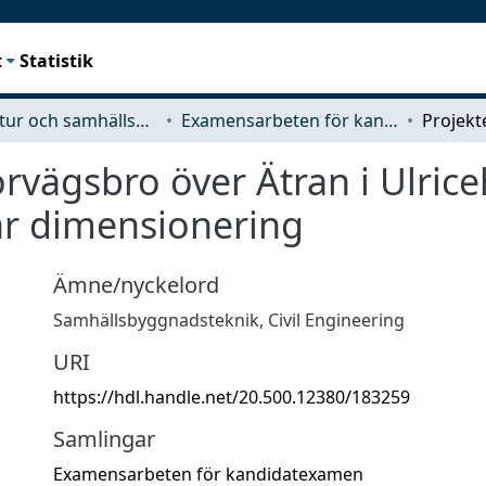
t
Statistik
Arkitektur och samhällsbyggnadsteknik (ACE)
Examensarbeten för kandidatexamen
rvägsbro över Ätran i Ulric
är dimensionering
Ämne/nyckelord
Samhällsbyggnadsteknik
,
Civil Engineering
URI
https://hdl.handle.net/20.500.12380/183259
Samlingar
Examensarbeten för kandidatexamen