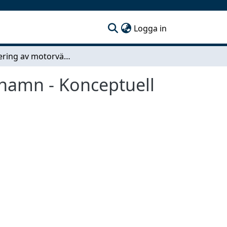
(current)
Logga in
Projektering av motorvägsbro över Ätran i Ulricehamn - Konceptuell design och preliminär dimensionering
ehamn - Konceptuell