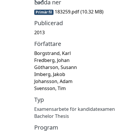
Ladda ner
183259.pdf
(10.32 MB)
Primär fil
Publicerad
2013
Författare
Borgstrand, Karl
Fredberg, Johan
Götharson, Susann
Imberg, Jakob
Johansson, Adam
Svensson, Tim
Typ
Examensarbete för kandidatexamen
Bachelor Thesis
Program