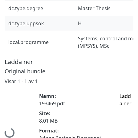
dc.type.degree
Master Thesis
dc.type.uppsok
H
Systems, control and mec
local.programme
(MPSYS), MSc
Ladda ner
Original bundle
Visar
1 - 1 av 1
Namn:
Ladd
193469.pdf
a ner
Size:
8.01 MB
Hämtar...
Format:
Adobe Portable Document