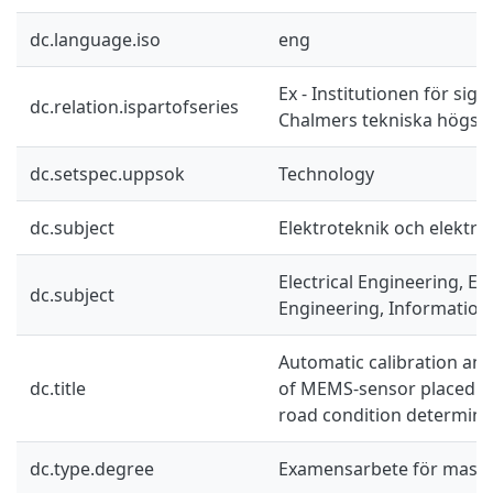
dc.language.iso
eng
Ex - Institutionen för sig
dc.relation.ispartofseries
Chalmers tekniska högsko
dc.setspec.uppsok
Technology
dc.subject
Elektroteknik och elektro
Electrical Engineering, El
dc.subject
Engineering, Information
Automatic calibration and
dc.title
of MEMS-sensor placed in 
road condition determina
dc.type.degree
Examensarbete för mast