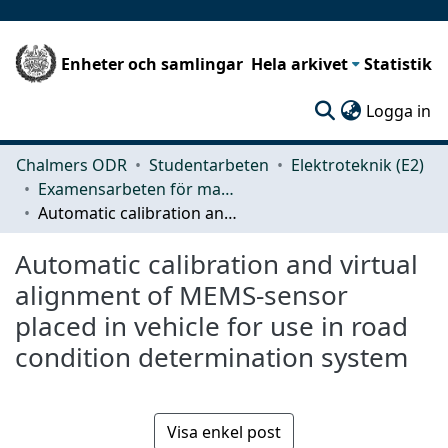
Enheter och samlingar
Hela arkivet
Statistik
(c
Logga in
Chalmers ODR
Studentarbeten
Elektroteknik (E2)
Examensarbeten för masterexamen
Automatic calibration and virtual alignment of MEMS-sensor placed in vehicle for use in road condition determination system
Automatic calibration and virtual
alignment of MEMS-sensor
placed in vehicle for use in road
condition determination system
Visa enkel post