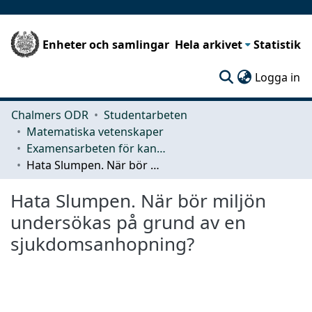
Enheter och samlingar
Hela arkivet
Statistik
(c
Logga in
Chalmers ODR
Studentarbeten
Matematiska vetenskaper
Examensarbeten för kandidatexamen
Hata Slumpen. När bör miljön undersökas på grund av en sjukdomsanhopning?
Hata Slumpen. När bör miljön
undersökas på grund av en
sjukdomsanhopning?