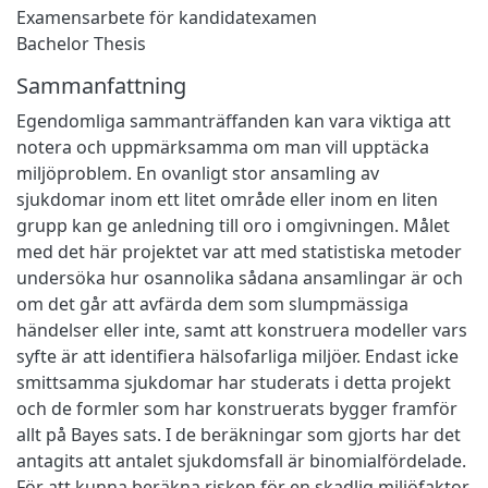
Examensarbete för kandidatexamen
Bachelor Thesis
Sammanfattning
Egendomliga sammanträffanden kan vara viktiga att
notera och uppmärksamma om man vill upptäcka
miljöproblem. En ovanligt stor ansamling av
sjukdomar inom ett litet område eller inom en liten
grupp kan ge anledning till oro i omgivningen. Målet
med det här projektet var att med statistiska metoder
undersöka hur osannolika sådana ansamlingar är och
om det går att avfärda dem som slumpmässiga
händelser eller inte, samt att konstruera modeller vars
syfte är att identifiera hälsofarliga miljöer. Endast icke
smittsamma sjukdomar har studerats i detta projekt
och de formler som har konstruerats bygger framför
allt på Bayes sats. I de beräkningar som gjorts har det
antagits att antalet sjukdomsfall är binomialfördelade.
För att kunna beräkna risken för en skadlig miljöfaktor