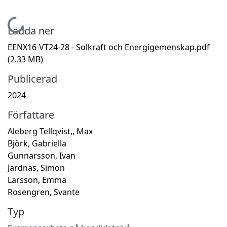
Hämtar...
Ladda ner
EENX16-VT24-28 - Solkraft och Energigemenskap.pdf
(2.33 MB)
Publicerad
2024
Författare
Aleberg Tellqvist,, Max
Björk, Gabriella
Gunnarsson, Ivan
Järdnäs, Simon
Larsson, Emma
Rosengren, Svante
Typ