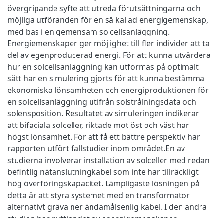
övergripande syfte att utreda förutsättningarna och
möjliga utföranden för en så kallad energigemenskap,
med bas i en gemensam solcellsanläggning.
Energiemenskaper ger möjlighet till fler individer att ta
del av egenproducerad energi. För att kunna utvärdera
hur en solcellsanläggning kan utformas på optimalt
sätt har en simulering gjorts för att kunna bestämma
ekonomiska lönsamheten och energiproduktionen för
en solcellsanläggning utifrån solstrålningsdata och
solensposition. Resultatet av simuleringen indikerar
att bifaciala solceller, riktade mot öst och väst har
högst lönsamhet. För att få ett bättre perspektiv har
rapporten utfört fallstudier inom området.En av
studierna involverar installation av solceller med redan
befintlig nätanslutningkabel som inte har tillräckligt
hög överföringskapacitet. Lämpligaste lösningen på
detta är att styra systemet med en transformator
alternativt gräva ner ändamålsenlig kabel. I den andra