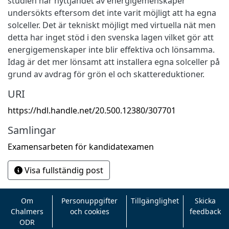
studien har nyttjandet av energigemenskaper
undersökts eftersom det inte varit möjligt att ha egna
solceller. Det är tekniskt möjligt med virtuella nät men
detta har inget stöd i den svenska lagen vilket gör att
energigemenskaper inte blir effektiva och lönsamma.
Idag är det mer lönsamt att installera egna solceller på
grund av avdrag för grön el och skattereduktioner.
URI
https://hdl.handle.net/20.500.12380/307701
Samlingar
Examensarbeten för kandidatexamen
Visa fullständig post
Om
Personuppgifter
Tillgänglighet
Skicka
Chalmers
och cookies
feedback
ODR