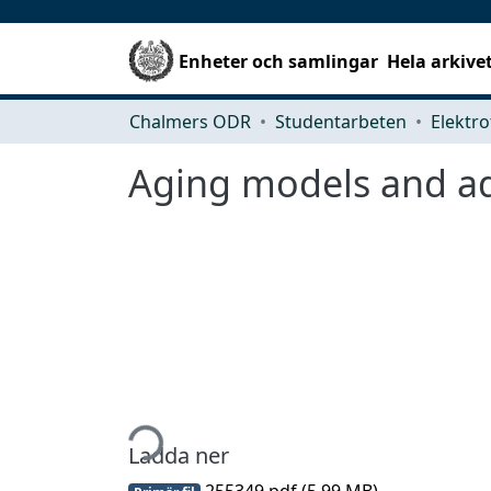
Enheter och samlingar
Hela arkive
Chalmers ODR
Studentarbeten
Elektro
Aging models and ada
Hämtar...
Ladda ner
255349.pdf
(5.99 MB)