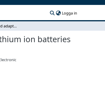
(current)
Logga in
Aging models and adaptive SOC estimation for lithium ion batteries
thium ion batteries
Electronic