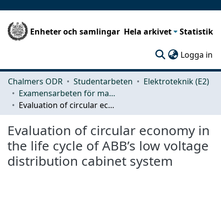
Enheter och samlingar
Hela arkivet
Statistik
(c
Logga in
Chalmers ODR
Studentarbeten
Elektroteknik (E2)
Examensarbeten för masterexamen
Evaluation of circular economy in the life cycle of ABB’s low voltage distribution cabinet system
Evaluation of circular economy in
the life cycle of ABB’s low voltage
distribution cabinet system