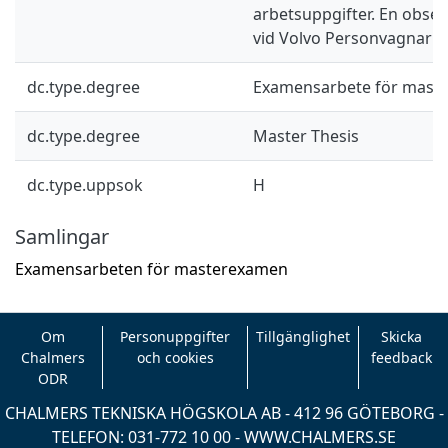
arbetsuppgifter. En obser
vid Volvo Personvagnar A
dc.type.degree
Examensarbete för mast
dc.type.degree
Master Thesis
dc.type.uppsok
H
Samlingar
Examensarbeten för masterexamen
Om
Personuppgifter
Tillgänglighet
Skicka
Chalmers
och cookies
feedback
ODR
CHALMERS TEKNISKA HÖGSKOLA AB - 412 96 GÖTEBORG -
TELEFON: 031-772 10 00 -
WWW.CHALMERS.SE