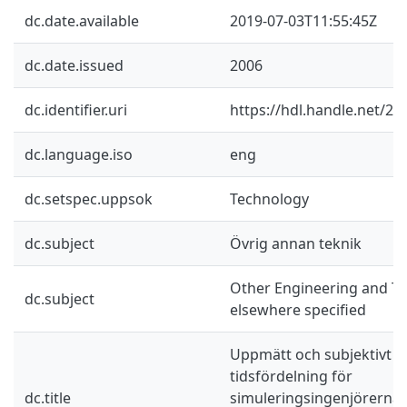
dc.date.available
2019-07-03T11:55:45Z
dc.date.issued
2006
dc.identifier.uri
https://hdl.handle.net/2
dc.language.iso
eng
dc.setspec.uppsok
Technology
dc.subject
Övrig annan teknik
Other Engineering and Te
dc.subject
elsewhere specified
Uppmätt och subjektivt s
tidsfördelning för
dc.title
simuleringsingenjörerna