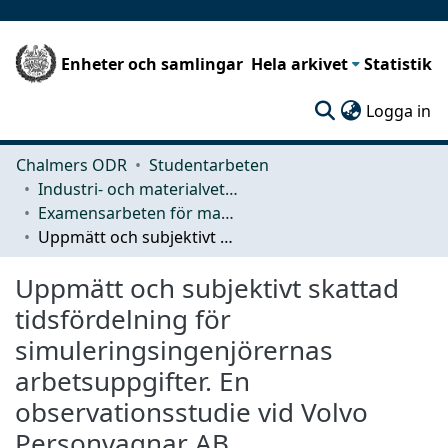
Enheter och samlingar
Hela arkivet
Statistik
(c
Logga in
Chalmers ODR
Studentarbeten
Industri- och materialvetenskap (IMS)
Examensarbeten för masterexamen
Uppmätt och subjektivt skattad tidsfördelning för simuleringsingenjörernas arbetsuppgifter. En observationsstudie vid Volvo Personvagnar AB
Uppmätt och subjektivt skattad
tidsfördelning för
simuleringsingenjörernas
arbetsuppgifter. En
observationsstudie vid Volvo
Personvagnar AB