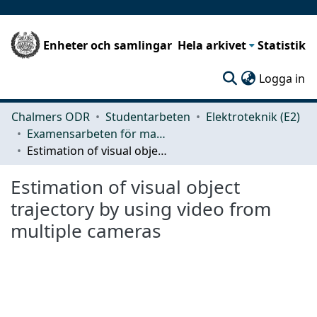
Enheter och samlingar
Hela arkivet
Statistik
(c
Logga in
Chalmers ODR
Studentarbeten
Elektroteknik (E2)
Examensarbeten för masterexamen
Estimation of visual object trajectory by using video from multiple cameras
Estimation of visual object
trajectory by using video from
multiple cameras