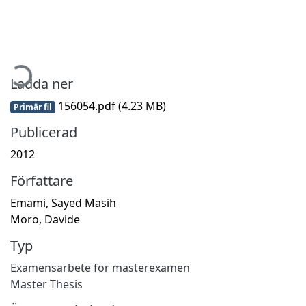
mtar...
Ladda ner
156054.pdf
(4.23 MB)
Primär fil
Publicerad
2012
Författare
Emami, Sayed Masih
Moro, Davide
Typ
Examensarbete för masterexamen
Master Thesis