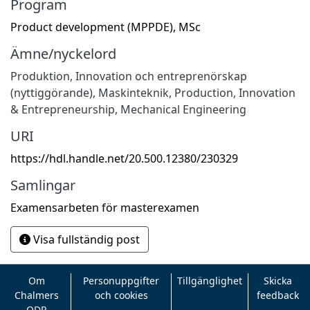
Program
Product development (MPPDE), MSc
Ämne/nyckelord
Produktion
,
Innovation och entreprenörskap
(nyttiggörande)
,
Maskinteknik
,
Production
,
Innovation
& Entrepreneurship
,
Mechanical Engineering
URI
https://hdl.handle.net/20.500.12380/230329
Samlingar
Examensarbeten för masterexamen
Visa fullständig post
Om
Personuppgifter
Tillgänglighet
Skicka
Chalmers
och cookies
feedback
ODR