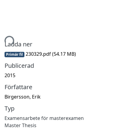
tar...
Ladda ner
230329.pdf
(54.17 MB)
Primär fil
Publicerad
2015
Författare
Birgersson, Erik
Typ
Examensarbete för masterexamen
Master Thesis