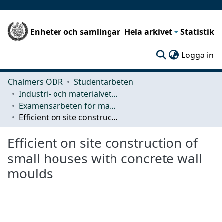
Enheter och samlingar
Hela arkivet
Statistik
(c
Logga in
Chalmers ODR
Studentarbeten
Industri- och materialvetenskap (IMS)
Examensarbeten för masterexamen
Efficient on site construction of small houses with concrete wall moulds
Efficient on site construction of
small houses with concrete wall
moulds