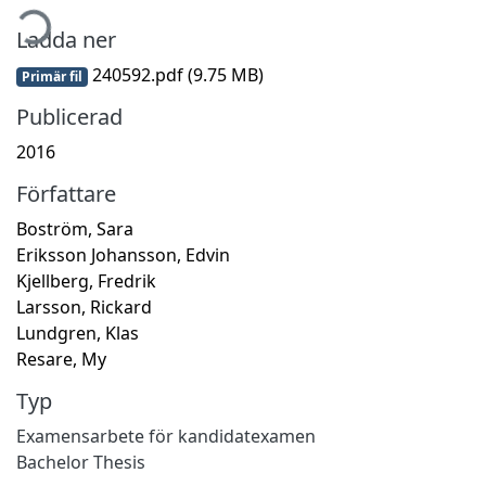
mtar...
Ladda ner
240592.pdf
(9.75 MB)
Primär fil
Publicerad
2016
Författare
Boström, Sara
Eriksson Johansson, Edvin
Kjellberg, Fredrik
Larsson, Rickard
Lundgren, Klas
Resare, My
Typ
Examensarbete för kandidatexamen
Bachelor Thesis