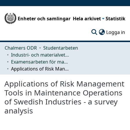
Enheter och samlingar
Hela arkivet
Statistik
(c
Logga in
Chalmers ODR
Studentarbeten
Industri- och materialvetenskap (IMS)
Examensarbeten för masterexamen
Applications of Risk Management Tools in Maintenance Operations of Swedish Industries - a survey analysis
Applications of Risk Management
Tools in Maintenance Operations
of Swedish Industries - a survey
analysis