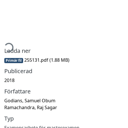
mtar...
Ladda ner
255131.pdf
(1.88 MB)
Primär fil
Publicerad
2018
Författare
Godians, Samuel Obum
Ramachandra, Raj Sagar
Typ
Examensarbete för masterexamen