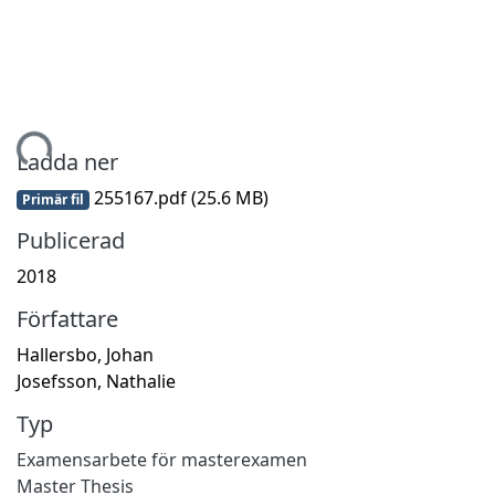
ämtar...
Ladda ner
255167.pdf
(25.6 MB)
Primär fil
Publicerad
2018
Författare
Hallersbo, Johan
Josefsson, Nathalie
Typ
Examensarbete för masterexamen
Master Thesis