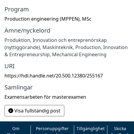
Program
Production engineering (MPPEN), MSc
Ämne/nyckelord
Produktion
,
Innovation och entreprenörskap
(nyttiggörande)
,
Maskinteknik
,
Production
,
Innovation
& Entrepreneurship
,
Mechanical Engineering
URI
https://hdl.handle.net/20.500.12380/255167
Samlingar
Examensarbeten för masterexamen
Visa fullständig post
Om
Personuppgifter
Tillgänglighet
Skicka