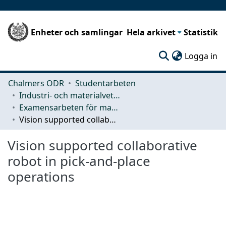
Enheter och samlingar
Hela arkivet
Statistik
(c
Logga in
Chalmers ODR
Studentarbeten
Industri- och materialvetenskap (IMS)
Examensarbeten för masterexamen
Vision supported collaborative robot in pick-and-place operations
Vision supported collaborative
robot in pick-and-place
operations