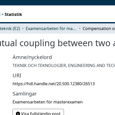
t
Statistik
teknik (E2)
Examensarbeten för masterexamen
tual coupling between two 
Ämne/nyckelord
TEKNIK OCH TEKNOLOGIER
,
ENGINEERING AND TE
URI
https://hdl.handle.net/20.500.12380/26513
Samlingar
Examensarbeten för masterexamen
Visa fullständig post