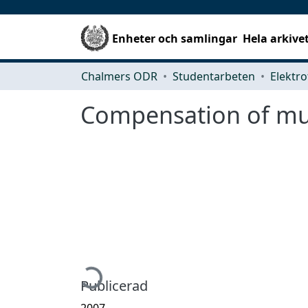
Enheter och samlingar
Hela arkive
Chalmers ODR
Studentarbeten
Elektro
Compensation of mu
Hämtar...
Publicerad
2007