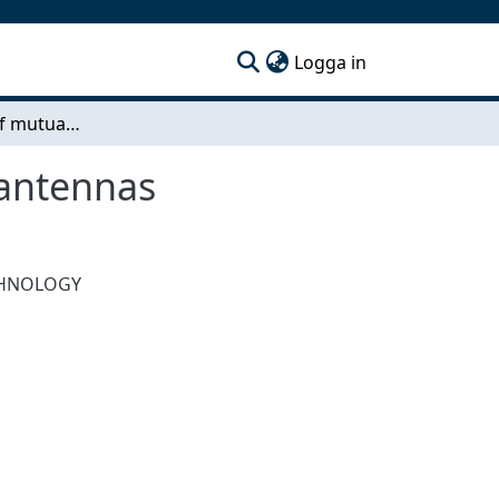
(current)
Logga in
Compensation of mutual coupling between two antennas
antennas
CHNOLOGY