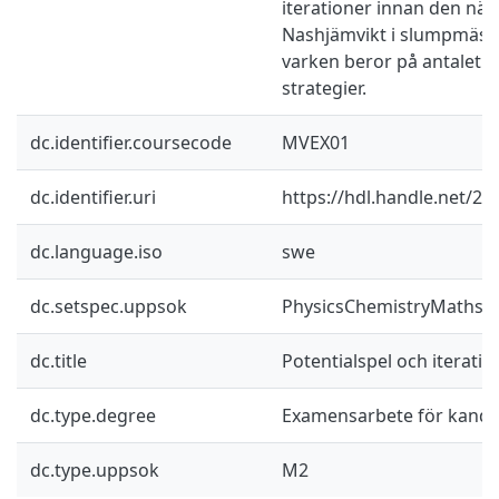
iterationer innan den när
Nashjämvikt i slumpmässi
varken beror på antalet sp
strategier.
dc.identifier.coursecode
MVEX01
dc.identifier.uri
https://hdl.handle.net/2
dc.language.iso
swe
dc.setspec.uppsok
PhysicsChemistryMaths
dc.title
Potentialspel och iterativ
dc.type.degree
Examensarbete för kand
dc.type.uppsok
M2