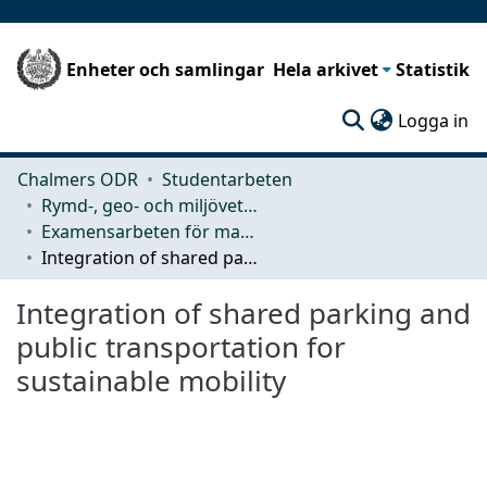
Enheter och samlingar
Hela arkivet
Statistik
(c
Logga in
Chalmers ODR
Studentarbeten
Rymd-, geo- och miljövetenskap (SEE)
Examensarbeten för masterexamen
Integration of shared parking and public transportation for sustainable mobility
Integration of shared parking and
public transportation for
sustainable mobility