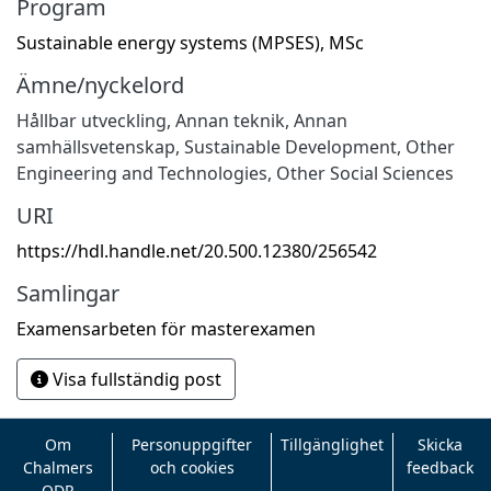
Program
Sustainable energy systems (MPSES), MSc
Ämne/nyckelord
Hållbar utveckling
,
Annan teknik
,
Annan
samhällsvetenskap
,
Sustainable Development
,
Other
Engineering and Technologies
,
Other Social Sciences
URI
https://hdl.handle.net/20.500.12380/256542
Samlingar
Examensarbeten för masterexamen
Visa fullständig post
Om
Personuppgifter
Tillgänglighet
Skicka
Chalmers
och cookies
feedback
ODR