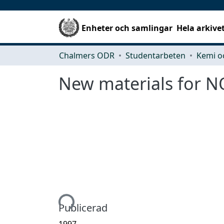
Enheter och samlingar
Hela arkive
Chalmers ODR
Studentarbeten
Kemi o
New materials for NO
Hämtar...
Publicerad
1997