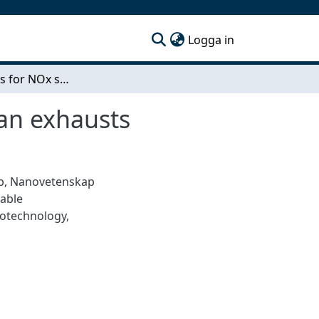
(current)
Logga in
New materials for NOx storage in catalysts for lean exhausts
ean exhausts
p
,
Nanovetenskap
able
otechnology
,