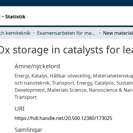
t
Statistik
ch kemiteknik
Examensarbeten för masterexamen
x storage in catalysts for l
Ämne/nyckelord
Energi
,
Katalys
,
Hållbar utveckling
,
Materialvetenska
och nanoteknik
,
Transport
,
Energy
,
Catalysis
,
Sustain
Development
,
Materials Science
,
Nanoscience & Nan
Transport
URI
https://hdl.handle.net/20.500.12380/173025
Samlingar