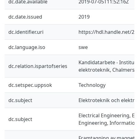
dc.date.available
2019-07-05T11:52:16Z
dc.date.issued
2019
dc.identifier.uri
https://hdl.handle.net/2
dc.language.iso
swe
Kandidatarbete - Institut
dc.relation.ispartofseries
elektroteknik, Chalmers 
dc.setspec.uppsok
Technology
dc.subject
Elektroteknik och elektro
Electrical Engineering, El
dc.subject
Engineering, Information
Framtagning av magnetisk