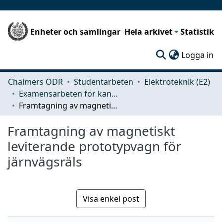
Enheter och samlingar
Hela arkivet
Statistik
(c
Logga in
Chalmers ODR
Studentarbeten
Elektroteknik (E2)
Examensarbeten för kandidatexamen
Framtagning av magnetiskt leviterande prototypvagn för järnvägsräls
Framtagning av magnetiskt
leviterande prototypvagn för
järnvägsräls
Visa enkel post