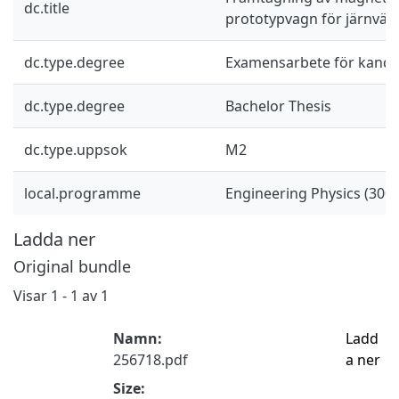
dc.title
prototypvagn för järnväg
dc.type.degree
Examensarbete för kand
dc.type.degree
Bachelor Thesis
dc.type.uppsok
M2
local.programme
Engineering Physics (300 
Ladda ner
Original bundle
Visar
1 - 1 av 1
Namn:
Ladd
256718.pdf
a ner
Size: