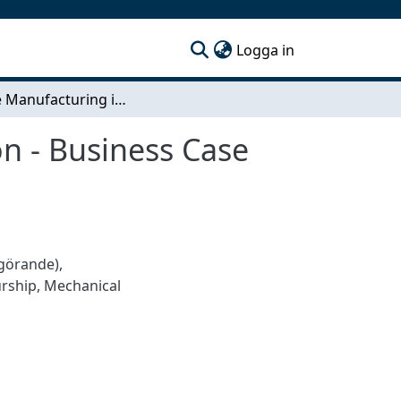
(current)
Logga in
Additive Manufacturing in Low-volume Production - Business Case for Metal Components
n - Business Case
ggörande)
,
urship
,
Mechanical