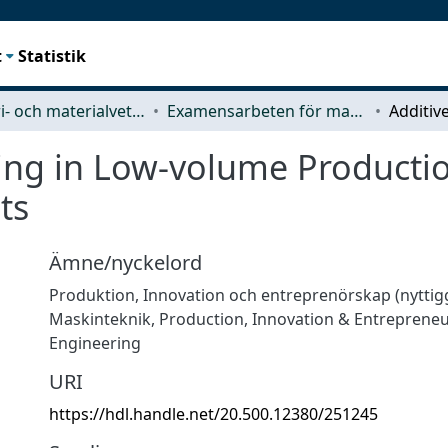
t
Statistik
Industri- och materialvetenskap (IMS)
Examensarbeten för masterexamen
ing in Low-volume Productio
ts
Ämne/nyckelord
Produktion
,
Innovation och entreprenörskap (nytti
Maskinteknik
,
Production
,
Innovation & Entreprene
Engineering
URI
https://hdl.handle.net/20.500.12380/251245