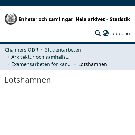
Enheter och samlingar
Hela arkivet
Statistik
(c
Logga in
Chalmers ODR
Studentarbeten
Arkitektur och samhällsbyggnadsteknik (ACE)
Examensarbeten för kandidatexamen
Lotshamnen
Lotshamnen