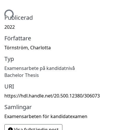
ämtar...
Publicerad
2022
Författare
Törnström, Charlotta
Typ
Examensarbete på kandidatnivå
Bachelor Thesis
URI
https://hdl.handle.net/20.500.12380/306073
Samlingar
Examensarbeten för kandidatexamen
Visa fullständig post