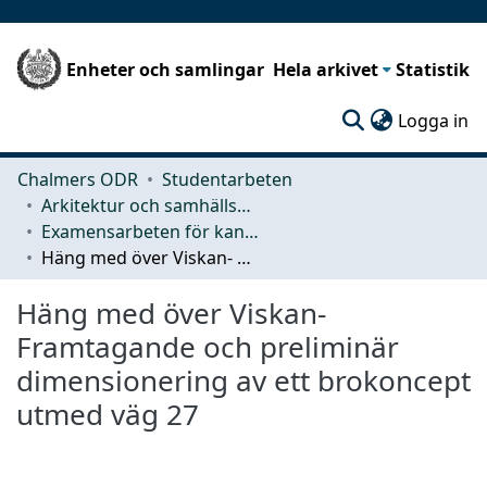
Enheter och samlingar
Hela arkivet
Statistik
(c
Logga in
Chalmers ODR
Studentarbeten
Arkitektur och samhällsbyggnadsteknik (ACE)
Examensarbeten för kandidatexamen
Häng med över Viskan- Framtagande och preliminär dimensionering av ett brokoncept utmed väg 27
Häng med över Viskan-
Framtagande och preliminär
dimensionering av ett brokoncept
utmed väg 27