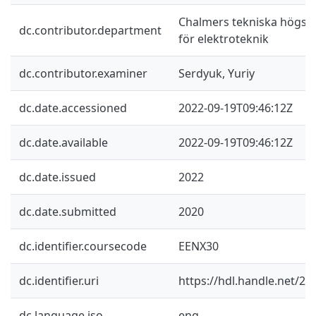
Chalmers tekniska högskol
dc.contributor.department
för elektroteknik
dc.contributor.examiner
Serdyuk, Yuriy
dc.date.accessioned
2022-09-19T09:46:12Z
dc.date.available
2022-09-19T09:46:12Z
dc.date.issued
2022
dc.date.submitted
2020
dc.identifier.coursecode
EENX30
dc.identifier.uri
https://hdl.handle.net/2
dc.language.iso
eng