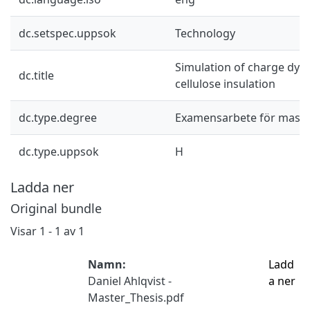
dc.setspec.uppsok
Technology
Simulation of charge dyna
dc.title
cellulose insulation
dc.type.degree
Examensarbete för mast
dc.type.uppsok
H
Ladda ner
Original bundle
Visar
1 - 1 av 1
Namn:
Ladd
Daniel Ahlqvist -
a ner
Master_Thesis.pdf