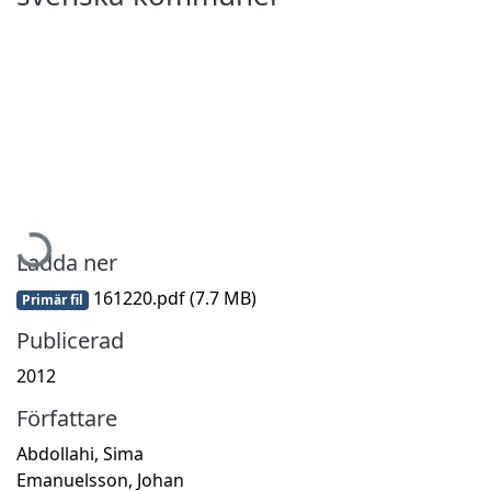
ämtar...
Ladda ner
161220.pdf
(7.7 MB)
Primär fil
Publicerad
2012
Författare
Abdollahi, Sima
Emanuelsson, Johan