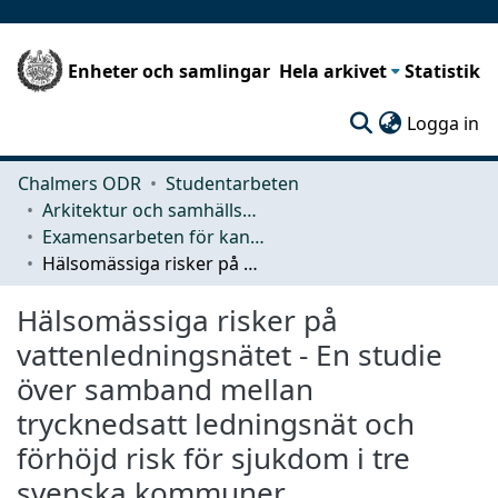
Enheter och samlingar
Hela arkivet
Statistik
(c
Logga in
Chalmers ODR
Studentarbeten
Arkitektur och samhällsbyggnadsteknik (ACE)
Examensarbeten för kandidatexamen
Hälsomässiga risker på vattenledningsnätet - En studie över samband mellan trycknedsatt ledningsnät och förhöjd risk för sjukdom i tre svenska kommuner
Hälsomässiga risker på
vattenledningsnätet - En studie
över samband mellan
trycknedsatt ledningsnät och
förhöjd risk för sjukdom i tre
svenska kommuner