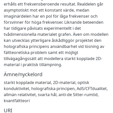
erhålls ett frekvensberoende resultat. Realdelen går
asymptotiskt mot ett konstant värde, medan
imaginärdelen har en pol för låga frekvenser och
försvinner för höga frekvenser. Liknande beteenden
har tidigare påvisats experimentellt i det
tvådimensionella materialet grafen. Även om modellen
kan utvecklas ytterligare åskådliggör projektet den
holografiska principens användbarhet vid lösning av
fältteoretiska problem samt ett möjligt
tillvägagångssätt att modellera starkt kopplade 2D-
material i praktisk tillämpning.
Ämne/nyckelord
starkt kopplade material
,
2D-material
,
optisk
konduktivitet
,
holografiska principen
,
AdS/CFTdualitet
,
allmän relativitet
,
svarta hål
,
anti-de Sitter-rumtid
,
kvantfältteori
URI