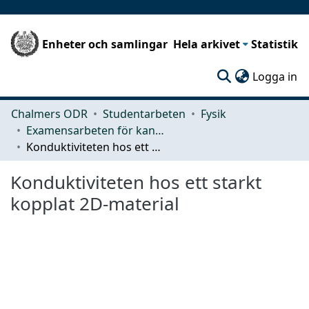
Enheter och samlingar
Hela arkivet
Statistik
(c
Logga in
Chalmers ODR
Studentarbeten
Fysik
Examensarbeten för kandidatexamen
Konduktiviteten hos ett starkt kopplat 2D-material
Konduktiviteten hos ett starkt
kopplat 2D-material