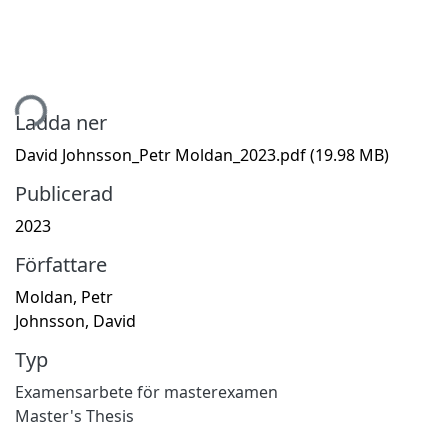
tar...
Ladda ner
David Johnsson_Petr Moldan_2023.pdf
(19.98 MB)
Publicerad
2023
Författare
Moldan, Petr
Johnsson, David
Typ
Examensarbete för masterexamen
Master's Thesis