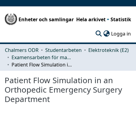
Enheter och samlingar
Hela arkivet
Statistik
(c
Logga in
Chalmers ODR
Studentarbeten
Elektroteknik (E2)
Examensarbeten för masterexamen
Patient Flow Simulation in an Orthopedic Emergency Surgery Department
Patient Flow Simulation in an
Orthopedic Emergency Surgery
Department