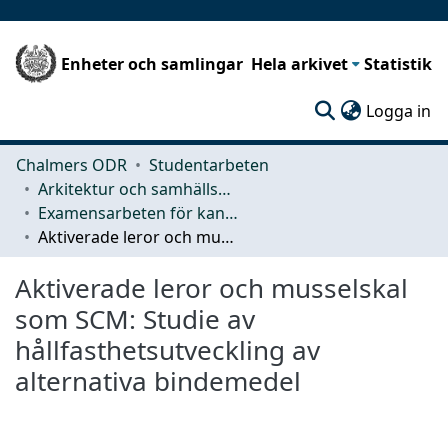
Enheter och samlingar
Hela arkivet
Statistik
(c
Logga in
Chalmers ODR
Studentarbeten
Arkitektur och samhällsbyggnadsteknik (ACE)
Examensarbeten för kandidatexamen
Aktiverade leror och musselskal som SCM: Studie av hållfasthetsutveckling av alternativa bindemedel
Aktiverade leror och musselskal
som SCM: Studie av
hållfasthetsutveckling av
alternativa bindemedel