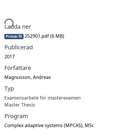
tar...
Ladda ner
252901.pdf
(6 MB)
Primär fil
Publicerad
2017
Författare
Magnusson, Andreas
Typ
Examensarbete för masterexamen
Master Thesis
Program
Complex adaptive systems (MPCAS), MSc