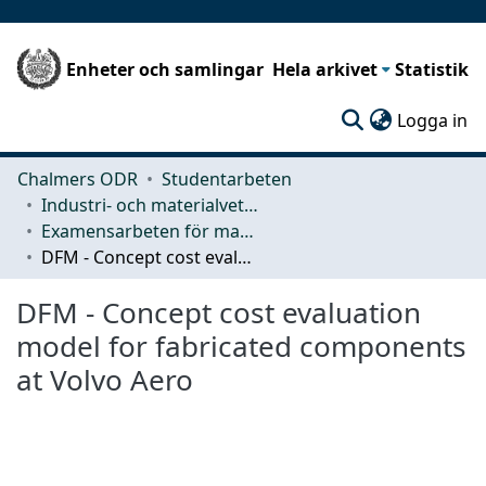
Enheter och samlingar
Hela arkivet
Statistik
(c
Logga in
Chalmers ODR
Studentarbeten
Industri- och materialvetenskap (IMS)
Examensarbeten för masterexamen
DFM - Concept cost evaluation model for fabricated components at Volvo Aero
DFM - Concept cost evaluation
model for fabricated components
at Volvo Aero