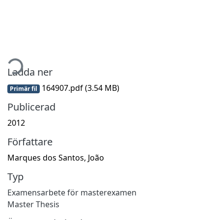
tar...
Ladda ner
164907.pdf
(3.54 MB)
Primär fil
Publicerad
2012
Författare
Marques dos Santos, João
Typ
Examensarbete för masterexamen
Master Thesis