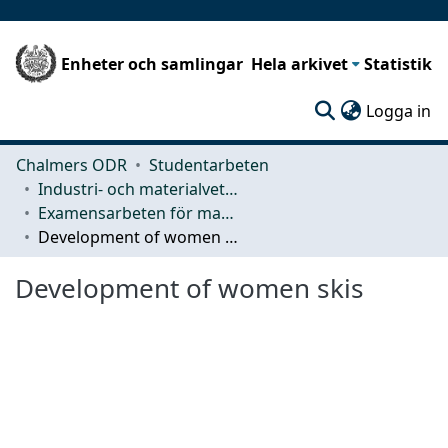
Enheter och samlingar
Hela arkivet
Statistik
(c
Logga in
Chalmers ODR
Studentarbeten
Industri- och materialvetenskap (IMS)
Examensarbeten för masterexamen
Development of women skis
Development of women skis