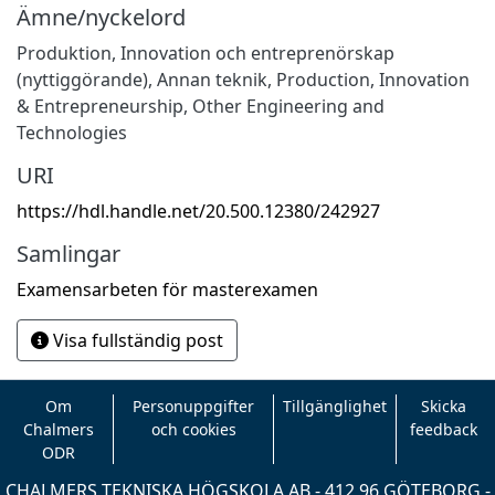
Ämne/nyckelord
Produktion
,
Innovation och entreprenörskap
(nyttiggörande)
,
Annan teknik
,
Production
,
Innovation
& Entrepreneurship
,
Other Engineering and
Technologies
URI
https://hdl.handle.net/20.500.12380/242927
Samlingar
Examensarbeten för masterexamen
Visa fullständig post
Om
Personuppgifter
Tillgänglighet
Skicka
Chalmers
och cookies
feedback
ODR
CHALMERS TEKNISKA HÖGSKOLA AB - 412 96 GÖTEBORG -