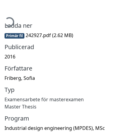
mtar...
Ladda ner
242927.pdf
(2.62 MB)
Primär fil
Publicerad
2016
Författare
Friberg, Sofia
Typ
Examensarbete för masterexamen
Master Thesis
Program
Industrial design engineering (MPDES), MSc