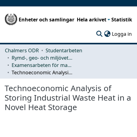
Enheter och samlingar
Hela arkivet
Statistik
(c
Logga in
Chalmers ODR
Studentarbeten
Rymd-, geo- och miljövetenskap (SEE)
Examensarbeten för masterexamen
Technoeconomic Analysis of Storing Industrial Waste Heat in a Novel Heat Storage
Technoeconomic Analysis of
Storing Industrial Waste Heat in a
Novel Heat Storage