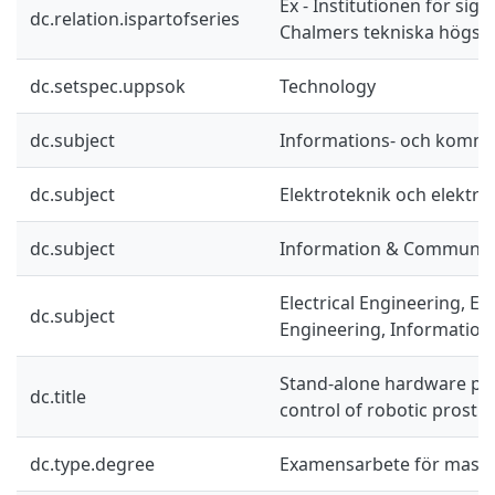
Ex - Institutionen för sig
dc.relation.ispartofseries
Chalmers tekniska högsko
dc.setspec.uppsok
Technology
dc.subject
Informations- och kommu
dc.subject
Elektroteknik och elektro
dc.subject
Information & Communic
Electrical Engineering, El
dc.subject
Engineering, Information
Stand-alone hardware pla
dc.title
control of robotic prosth
dc.type.degree
Examensarbete för mast