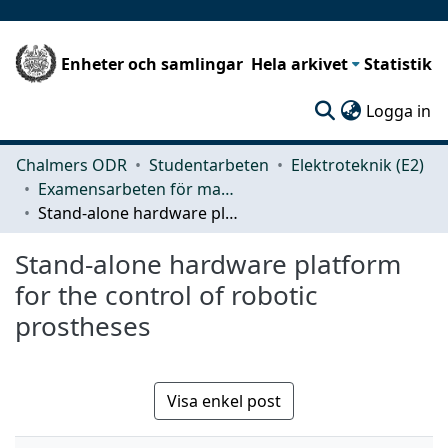
Enheter och samlingar
Hela arkivet
Statistik
(c
Logga in
Chalmers ODR
Studentarbeten
Elektroteknik (E2)
Examensarbeten för masterexamen
Stand-alone hardware platform for the control of robotic prostheses
Stand-alone hardware platform
for the control of robotic
prostheses
Visa enkel post