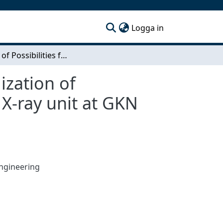
(current)
Logga in
Analyze of Possibilities for Virtual Tools for Visualization of Production Environments - Visualization study of X-ray unit at GKN Aerospace Engine Systems
lization of
 X-ray unit at GKN
ngineering