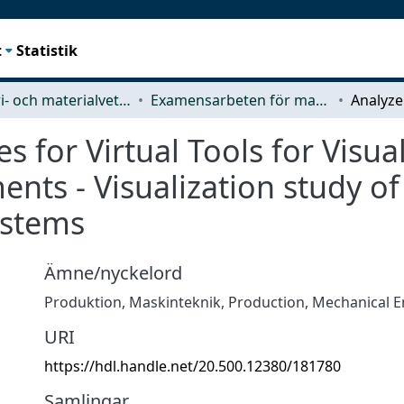
t
Statistik
Industri- och materialvetenskap (IMS)
Examensarbeten för masterexamen
es for Virtual Tools for Visua
nts - Visualization study of
ystems
Ämne/nyckelord
Produktion
,
Maskinteknik
,
Production
,
Mechanical E
URI
https://hdl.handle.net/20.500.12380/181780
Samlingar