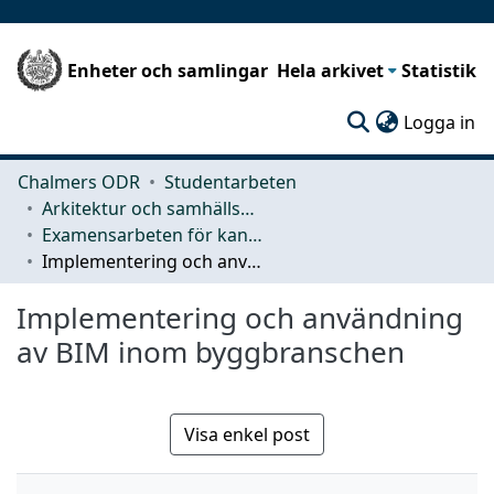
Enheter och samlingar
Hela arkivet
Statistik
(c
Logga in
Chalmers ODR
Studentarbeten
Arkitektur och samhällsbyggnadsteknik (ACE)
Examensarbeten för kandidatexamen
Implementering och användning av BIM inom byggbranschen
Implementering och användning
av BIM inom byggbranschen
Visa enkel post