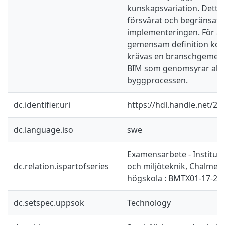
kunskapsvariation. Detta
försvårat och begränsat
implementeringen. För att
gemensam definition kom
krävas en branschgemen
BIM som genomsyrar alla 
byggprocessen.
dc.identifier.uri
https://hdl.handle.net/2
dc.language.iso
swe
Examensarbete - Instituti
dc.relation.ispartofseries
och miljöteknik, Chalmers
högskola : BMTX01-17-20
dc.setspec.uppsok
Technology