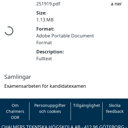
251919.pdf
a ner
Size:
1.13 MB
Hämtar...
Format:
Adobe Portable Document
Format
Description:
Fulltext
Samlingar
Examensarbeten för kandidatexamen
Om
Personuppgifter
Tillgänglighet
Skicka
Chalmers
och cookies
feedback
ODR
CHALMERS TEKNISKA HÖGSKOLA AB - 412 96 GÖTEBORG -