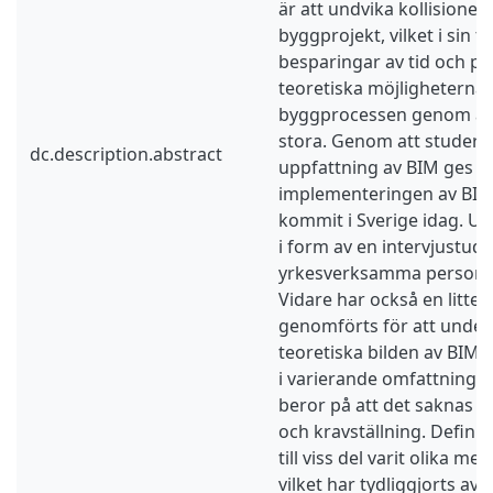
är att undvika kollisioner
byggprojekt, vilket i sin 
besparingar av tid och pe
teoretiska möjligheterna a
byggprocessen genom att
stora. Genom att studer
dc.description.abstract
uppfattning av BIM ges en
implementeringen av BI
kommit i Sverige idag. Ut
i form av en intervjustudi
yrkesverksamma personer 
Vidare har också en litter
genomförts för att unde
teoretiska bilden av BIM.
i varierande omfattning, vil
beror på att det saknas e
och kravställning. Defini
till viss del varit olika me
vilket har tydliggjorts av 