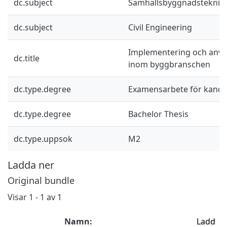
dc.subject
Samhällsbyggnadsteknik
dc.subject
Civil Engineering
Implementering och anvä
dc.title
inom byggbranschen
dc.type.degree
Examensarbete för kand
dc.type.degree
Bachelor Thesis
dc.type.uppsok
M2
Ladda ner
Original bundle
Visar
1 - 1 av 1
Namn:
Ladd