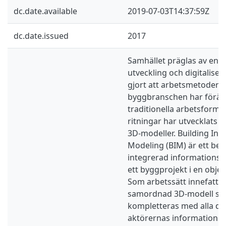
dc.date.available
2019-07-03T14:37:59Z
dc.date.issued
2017
Samhället präglas av en s
utveckling och digitaliser
gjort att arbetsmetodern
byggbranschen har förän
traditionella arbetsform
ritningar har utvecklats 
3D-modeller. Building Inf
Modeling (BIM) är ett be
integrerad informationsh
ett byggprojekt i en obje
Som arbetssätt innefattar
samordnad 3D-modell so
kompletteras med alla de
aktörernas information. 