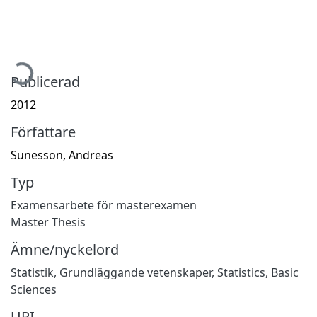
ämtar...
Publicerad
2012
Författare
Sunesson, Andreas
Typ
Examensarbete för masterexamen
Master Thesis
Ämne/nyckelord
Statistik
,
Grundläggande vetenskaper
,
Statistics
,
Basic
Sciences
URI