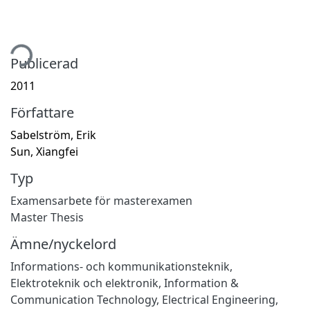
tar...
Publicerad
2011
Författare
Sabelström, Erik
Sun, Xiangfei
Typ
Examensarbete för masterexamen
Master Thesis
Ämne/nyckelord
Informations- och kommunikationsteknik
,
Elektroteknik och elektronik
,
Information &
Communication Technology
,
Electrical Engineering,