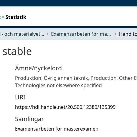
t
Statistik
Industri- och materialvetenskap (IMS)
Examensarbeten för masterexamen
 stable
Ämne/nyckelord
Produktion
,
Övrig annan teknik
,
Production
,
Other E
Technologies not elsewhere specified
URI
https://hdl.handle.net/20.500.12380/135399
Samlingar
Examensarbeten för masterexamen