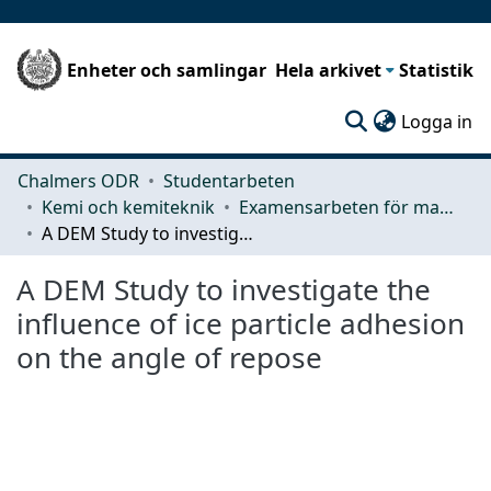
Enheter och samlingar
Hela arkivet
Statistik
(c
Logga in
Chalmers ODR
Studentarbeten
Kemi och kemiteknik
Examensarbeten för masterexamen
A DEM Study to investigate the influence of ice particle adhesion on the angle of repose
A DEM Study to investigate the
influence of ice particle adhesion
on the angle of repose