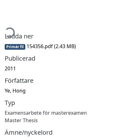
mtar...
Ladda ner
154356.pdf
(2.43 MB)
Primär fil
Publicerad
2011
Författare
Ye, Hong
Typ
Examensarbete för masterexamen
Master Thesis
Ämne/nyckelord