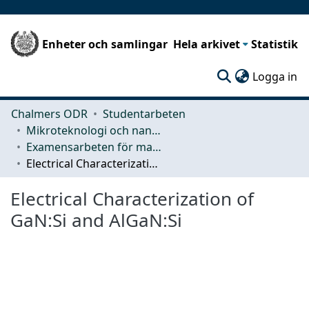
Enheter och samlingar
Hela arkivet
Statistik
(c
Logga in
Chalmers ODR
Studentarbeten
Mikroteknologi och nanovetenskap (MC2)
Examensarbeten för masterexamen
Electrical Characterization of GaN:Si and AlGaN:Si
Electrical Characterization of
GaN:Si and AlGaN:Si