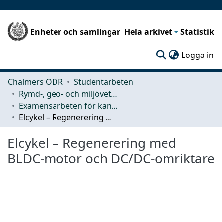
Enheter och samlingar
Hela arkivet
Statistik
(c
Logga in
Chalmers ODR
Studentarbeten
Rymd-, geo- och miljövetenskap (SEE)
Examensarbeten för kandidatexamen
Elcykel – Regenerering med BLDC-motor och DC/DC-omriktare
Elcykel – Regenerering med
BLDC-motor och DC/DC-omriktare