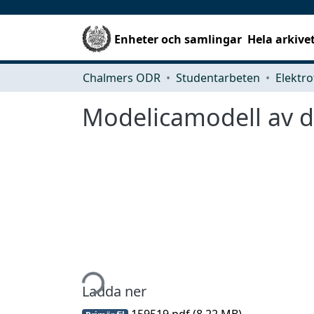
Enheter och samlingar
Hela arkive
Chalmers ODR
Studentarbeten
Elektro
Modelicamodell av d
Hämtar...
Ladda ner
159519.pdf
(8.22 MB)