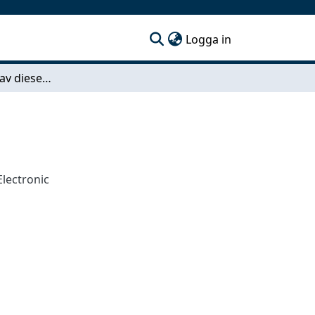
(current)
Logga in
Modelicamodell av dieselmotor
Electronic