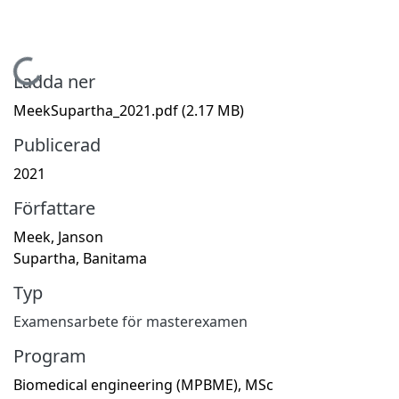
Hämtar...
Ladda ner
MeekSupartha_2021.pdf
(2.17 MB)
Publicerad
2021
Författare
Meek, Janson
Supartha, Banitama
Typ
Examensarbete för masterexamen
Program
Biomedical engineering (MPBME), MSc