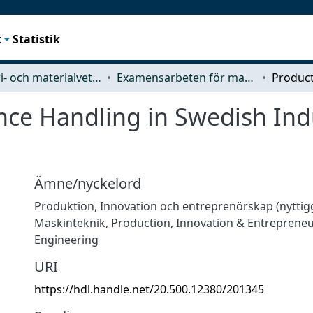
t
Statistik
Industri- och materialvetenskap (IMS)
Examensarbeten för masterexamen
ce Handling in Swedish Indu
Ämne/nyckelord
Produktion
,
Innovation och entreprenörskap (nytti
Maskinteknik
,
Production
,
Innovation & Entreprene
Engineering
URI
https://hdl.handle.net/20.500.12380/201345