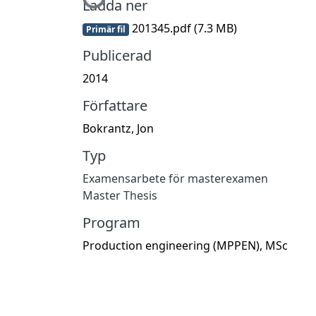
Hämtar...
Ladda ner
201345.pdf
(7.3 MB)
Primär fil
Publicerad
2014
Författare
Bokrantz, Jon
Typ
Examensarbete för masterexamen
Master Thesis
Program
Production engineering (MPPEN), MSc