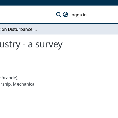
(current)
Logga in
Production Disturbance Handling in Swedish Industry - a survey study
stry - a survey
ggörande)
,
urship
,
Mechanical