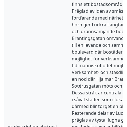
finns ett bostadsområde 
Präglad av idén av småst
fortfarande med närhet til
hörn ger Luckra Längtan
och grannsämjande boend
Brantingsgatan omvandlas
till en levande och sam
boulevard där bostäderna 
möjlighet för verksamhete
tid människoflödet möjligt
Verksamhet- och stasdlive
en nod där Hjalmar Bran
Sotérusgatan möts och sk
Dessa stråk är centrala o
i såväl staden som i loka
därmed blir torget en plats 
Resterande delar av Luck
präglas av tysta, lugna g
dc.description.abstract
mestadels även är bilfria