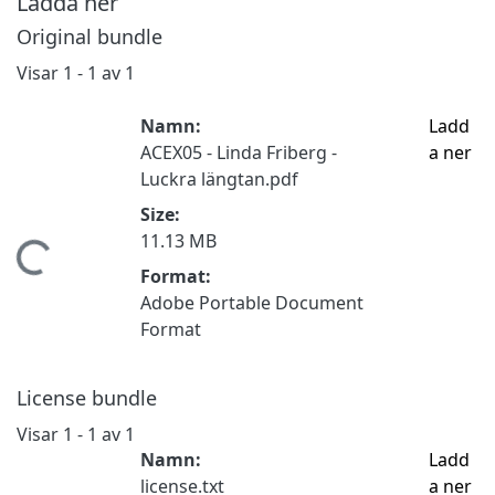
Ladda ner
Original bundle
Visar
1 - 1 av 1
Namn:
Ladd
ACEX05 - Linda Friberg -
a ner
Luckra längtan.pdf
Size:
11.13 MB
ämtar...
Format:
Adobe Portable Document
Format
License bundle
Visar
1 - 1 av 1
Namn:
Ladd
license.txt
a ner