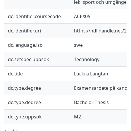
lek, sport och umgänge.
dc.identifier.coursecode
ACEX05
dc.identifier.uri
https://hdl.handle.net/2
dc.language.iso
swe
dc.setspec.uppsok
Technology
dc.title
Luckra Längtan
dc.type.degree
Examensarbete på kandid
dc.type.degree
Bachelor Thesis
dc.type.uppsok
M2