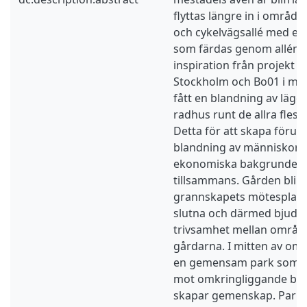
flyttas längre in i område
och cykelvägsallé med ett
som färdas genom allén i
inspiration från projekt s
Stockholm och Bo01 i mal
fått en blandning av läg
radhus runt de allra flest
Detta för att skapa föruts
blandning av människor 
ekonomiska bakgrunder a
tillsammans. Gården blir
grannskapets mötesplats 
slutna och därmed bjuder i
trivsamhet mellan områd
gårdarna. I mitten av omr
en gemensam park som ö
mot omkringliggande be
skapar gemenskap. Parken