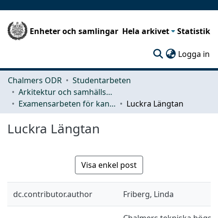
Enheter och samlingar
Hela arkivet
Statistik
(c
Logga in
Chalmers ODR
Studentarbeten
Arkitektur och samhällsbyggnadsteknik (ACE)
Examensarbeten för kandidatexamen
Luckra Längtan
Luckra Längtan
Visa enkel post
dc.contributor.author
Friberg, Linda
Chalmers tekniska högskol