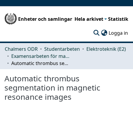
Enheter och samlingar
Hela arkivet
Statistik
(c
Logga in
Chalmers ODR
Studentarbeten
Elektroteknik (E2)
Examensarbeten för masterexamen
Automatic thrombus segmentation in magnetic resonance images
Automatic thrombus
segmentation in magnetic
resonance images