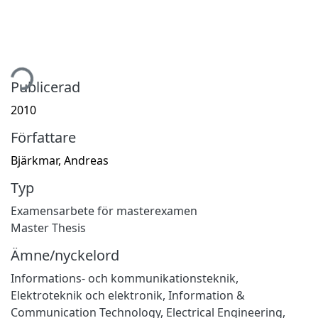
tar...
Publicerad
2010
Författare
Bjärkmar, Andreas
Typ
Examensarbete för masterexamen
Master Thesis
Ämne/nyckelord
Informations- och kommunikationsteknik
,
Elektroteknik och elektronik
,
Information &
Communication Technology
,
Electrical Engineering,