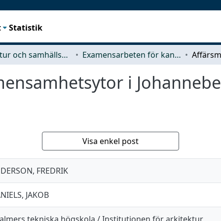
t
Statistik
Arkitektur och samhällsbyggnadsteknik (ACE)
Examensarbeten för kandidatexamen
mensamhetsytor i Johannebe
Visa enkel post
DERSON, FREDRIK
NIELS, JAKOB
almers tekniska högskola / Institutionen för arkitektur