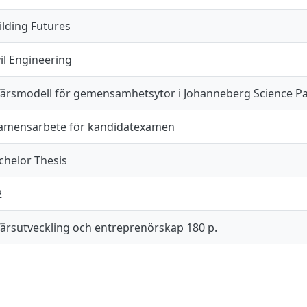
ilding Futures
vil Engineering
färsmodell för gemensamhetsytor i Johanneberg Science Pa
amensarbete för kandidatexamen
chelor Thesis
2
färsutveckling och entreprenörskap 180 p.