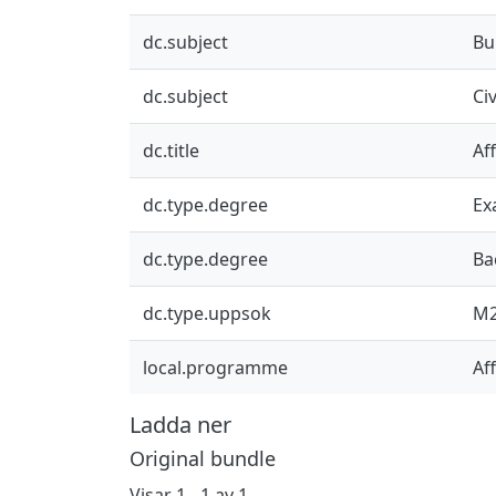
dc.subject
Bu
dc.subject
Ci
dc.title
Af
dc.type.degree
Ex
dc.type.degree
Ba
dc.type.uppsok
M
local.programme
Af
Ladda ner
Original bundle
Visar
1 - 1 av 1