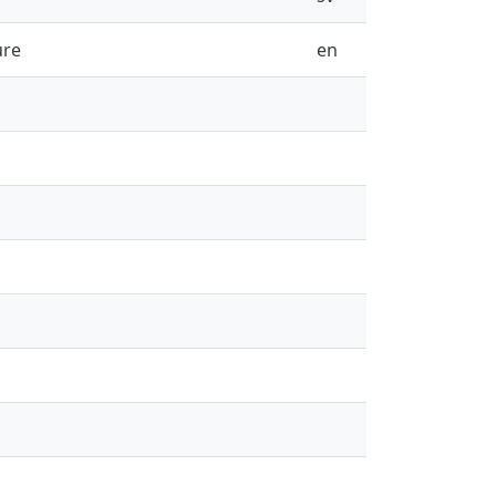
ure
en