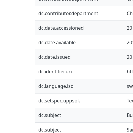
dc.contributor.department
Ch
dc.date.accessioned
20
dc.date.available
20
dc.date.issued
20
dc.identifier.uri
ht
dc.language.iso
sw
dc.setspec.uppsok
Te
dc.subject
Bu
dc.subject
Sa