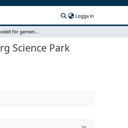
(current)
Logga in
Affärsmodell för gemensamhetsytor i Johanneberg Science Park etapp 2
rg Science Park
sv