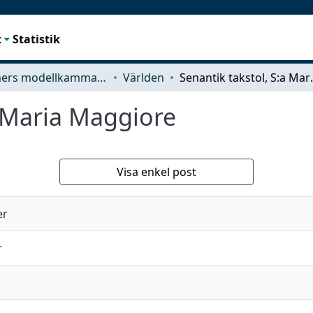
t
Statistik
Chalmers modellkammare
Världen
Senantik ta
a Maria Maggiore
Visa enkel post
er
r