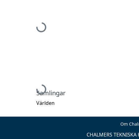
Hämtar...
Hämtar...
Samlingar
Världen
Om Chal
CHALMERS TEKNISKA H