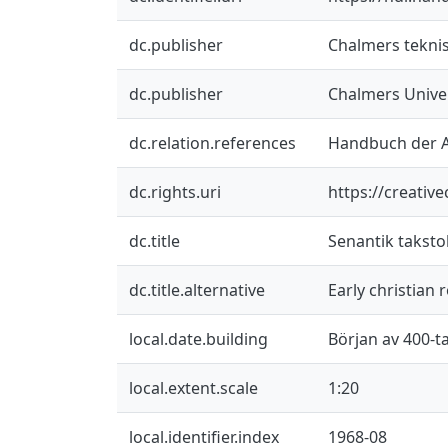
dc.publisher
Chalmers teknis
dc.publisher
Chalmers Univer
dc.relation.references
Handbuch der Arc
dc.rights.uri
https://creativ
dc.title
Senantik taksto
dc.title.alternative
Early christian 
local.date.building
Början av 400-ta
local.extent.scale
1:20
local.identifier.index
1968-08