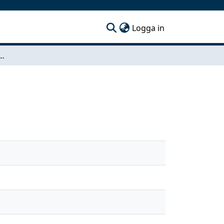
(current)
Logga in
kstol, S:a Maria Maggiore