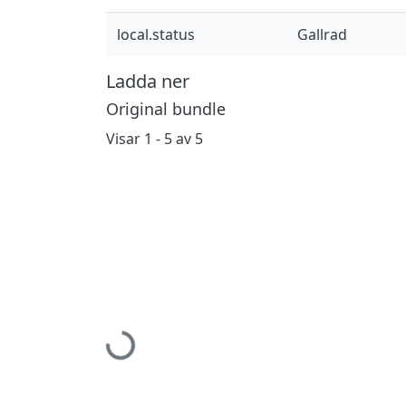
local.status
Gallrad
Ladda ner
Original bundle
Visar
1 - 5 av 5
Hämtar...