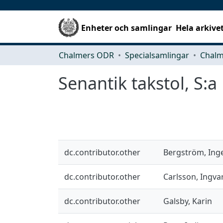
Enheter och samlingar
Hela arkive
Chalmers ODR
Specialsamlingar
Senantik takstol, S:
dc.contributor.other
Bergström, Ing
dc.contributor.other
Carlsson, Ingva
dc.contributor.other
Galsby, Karin