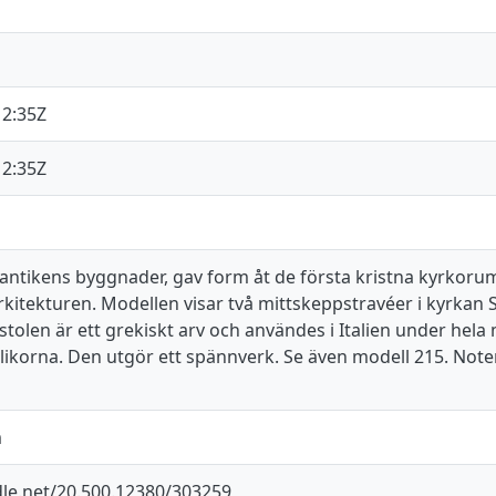
12:35Z
12:35Z
v antikens byggnader, gav form åt de första kristna kyrkor
arkitekturen. Modellen visar två mittskeppstravéer i kyrkan 
kstolen är ett grekiskt arv och användes i Italien under hela
ilikorna. Den utgör ett spännverk. Se även modell 215. Note
m
dle.net/20.500.12380/303259