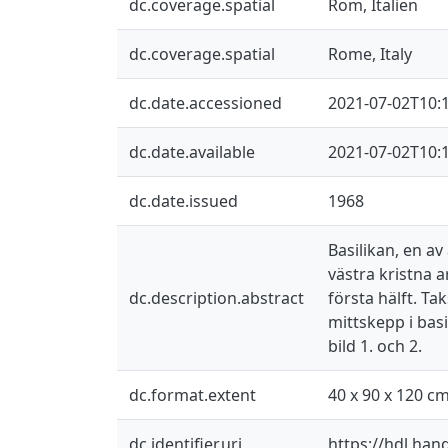
dc.coverage.spatial
Rom, Italien
dc.coverage.spatial
Rome, Italy
dc.date.accessioned
2021-07-02T10:
dc.date.available
2021-07-02T10:
dc.date.issued
1968
Basilikan, en a
västra kristna 
dc.description.abstract
första hälft. Ta
mittskepp i bas
bild 1. och 2.
dc.format.extent
40 x 90 x 120 c
dc.identifier.uri
https://hdl.han