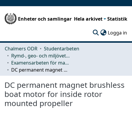
Enheter och samlingar
Hela arkivet
Statistik
(c
Logga in
Chalmers ODR
Studentarbeten
Rymd-, geo- och miljövetenskap (SEE)
Examensarbeten för masterexamen
DC permanent magnet brushless boat motor for inside rotor mounted propeller
DC permanent magnet brushless
boat motor for inside rotor
mounted propeller