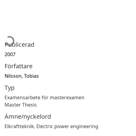
ämtar...
Publicerad
2007
Författare
Nilsson, Tobias
Typ
Examensarbete för masterexamen
Master Thesis
Ämne/nyckelord
Elkraftteknik
,
Electric power engineering