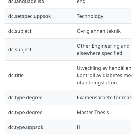
dc.language.iso
eng
dc.setspec.uppsok
Technology
dc.subject
Övrig annan teknik
Other Engineering and Te
dc.subject
elsewhere specified
Utveckling av handållen 
dc.title
kontroll av diabetes med 
utandningsluften
dc.type.degree
Examensarbete för mast
dc.type.degree
Master Thesis
dc.type.uppsok
H