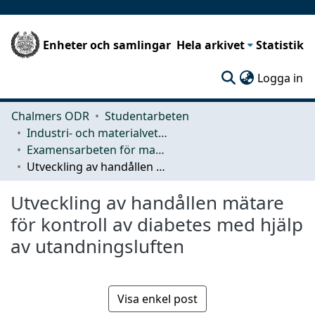
Enheter och samlingar
Hela arkivet
Statistik
(c
Logga in
Chalmers ODR
Studentarbeten
Industri- och materialvetenskap (IMS)
Examensarbeten för masterexamen
Utveckling av handållen mätare för kontroll av diabetes med hjälp av utandningsluften
Utveckling av handållen mätare
för kontroll av diabetes med hjälp
av utandningsluften
Visa enkel post