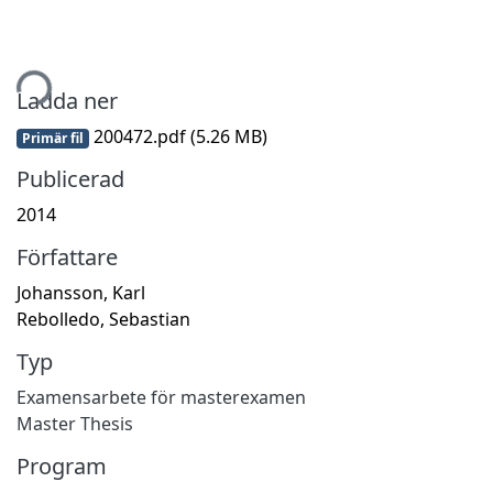
tar...
Ladda ner
200472.pdf
(5.26 MB)
Primär fil
Publicerad
2014
Författare
Johansson, Karl
Rebolledo, Sebastian
Typ
Examensarbete för masterexamen
Master Thesis
Program