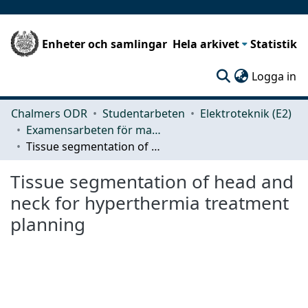
Enheter och samlingar
Hela arkivet
Statistik
(c
Logga in
Chalmers ODR
Studentarbeten
Elektroteknik (E2)
Examensarbeten för masterexamen
Tissue segmentation of head and neck for hyperthermia treatment planning
Tissue segmentation of head and
neck for hyperthermia treatment
planning